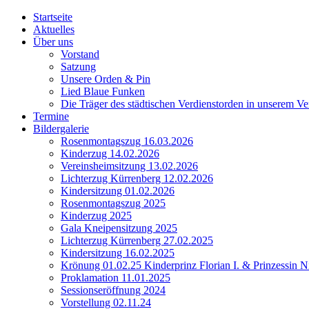
Startseite
Aktuelles
Über uns
Vorstand
Satzung
Unsere Orden & Pin
Lied Blaue Funken
Die Träger des städtischen Verdienstorden in unserem Ve
Termine
Bildergalerie
Rosenmontagszug 16.03.2026
Kinderzug 14.02.2026
Vereinsheimsitzung 13.02.2026
Lichterzug Kürrenberg 12.02.2026
Kindersitzung 01.02.2026
Rosenmontagszug 2025
Kinderzug 2025
Gala Kneipensitzung 2025
Lichterzug Kürrenberg 27.02.2025
Kindersitzung 16.02.2025
Krönung 01.02.25 Kinderprinz Florian I. & Prinzessin Ni
Proklamation 11.01.2025
Sessionseröffnung 2024
Vorstellung 02.11.24