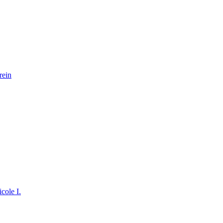
rein
cole I.